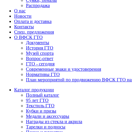
Сумки, пеналы
Распродажа
О нас
Новости
Оплата и доставка
Контакты
Спец. предложения
О ВФСК ГТО
Документы
История ГТО
Музей спорта
Вопрос-ответ
ГТО - сегодня
Современные знаки и удостоверения
Нормативы ГТО
План мероприятий по продвижению ВФСК ГТО на 2
Каталог продукции
Полный каталог
95 лет ГТО
Текстиль ГТО
Кубки и призы
Медали и аксессуары
Награды из стекла и акрила
Тарелки и подносы