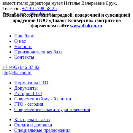
заместителю директора музея Наталье Валерьевне Брук,
Телефон:
+7-916-798-58-25
E-mail:
muzey@dialcon.ru
.
Полный ассортимент наградной, подарочной и сувенирной
продукции ООО «Диалог-Конверсия» смотрите на
фирменном сайте
www.dialcon.ru
Наш блог
О нас
Новости
Производственная база
Контакты
+7 (495) 646-87-82
gto@dialcon.ru
Нормативы ГТО
Документы
История ГТО
Современный музей спорта
ГТО - сегодня
Современные знаки и удостоверения
Как сделать заказ
Оплата и доставка
Специальные предложения