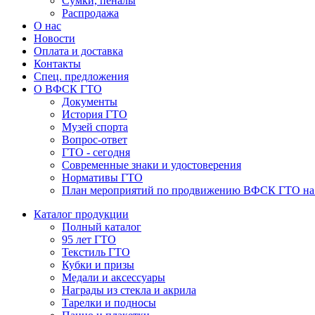
Сумки, пеналы
Распродажа
О нас
Новости
Оплата и доставка
Контакты
Спец. предложения
О ВФСК ГТО
Документы
История ГТО
Музей спорта
Вопрос-ответ
ГТО - сегодня
Современные знаки и удостоверения
Нормативы ГТО
План мероприятий по продвижению ВФСК ГТО на 2
Каталог продукции
Полный каталог
95 лет ГТО
Текстиль ГТО
Кубки и призы
Медали и аксессуары
Награды из стекла и акрила
Тарелки и подносы