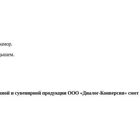
рамор.
дышем.
чной и сувенирной продукции ООО «Диалог-Конверсия» смот