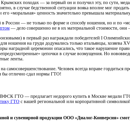
 Крымских походах — за первый он и получил эту, по сути, мед
роятно, в случае бедственной ситуации вояка вполне мог продать
, и его «моральная» ценность значительно превышала материальн
в России — не только по форме и способу ношения, но и по «м
оптом
— дело совершенно не в их материальной стоимости, они 
онзовыми) в первый раз награждали победителей I Олимпийских и
 для ношения на груди додумались только итальянцы, хозяева X
оры наградной церемонии опасались, что такое нарушение прави
предусмотренные» цепочки в случае возмущения. Но нововведен
тные ленты.
 на самосовершенствование. Человек всегда вправе гордиться 
тя бы отлично сдал нормы ГТО!
ФСК ГТО — предлагает недорого купить в Москве медали ГТО,
утику ГТО
с вашей региональной или корпоративной символикой
чной и сувенирной продукции ООО «Диалог-Конверсия» смот