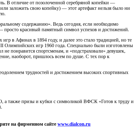
аль. В отличие от позолоченной серебряной копейки —
 или заложить свою копейку) — этот артефакт нельзя было ни
ую.
оральному содержанию». Ведь сегодня, если необходимо
— просто красивый памятный символ успехов и достижений.
гр в Афинах в 1894 году, и далее это стало традицией, но те
VII Олимпийских игр 1960 года. Специально были изготовлены
л не понравится спортсменам, и «подстраховали» девушек,
ие, наоборот, пришлось всем по душе. С тех пор к
преодолением трудностей и достижением высоких спортивных
 а также призы и кубки с символикой ВФСК «Готов к труду и
.
рите на фирменном сайте
www.dialcon.ru