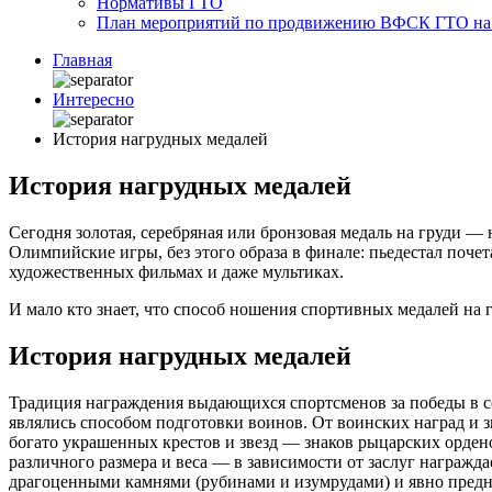
Нормативы ГТО
План мероприятий по продвижению ВФСК ГТО на 2
Главная
Интересно
История нагрудных медалей
История нагрудных медалей
Сегодня золотая, серебряная или бронзовая медаль на груди —
Олимпийские игры, без этого образа в финале: пьедестал поч
художественных фильмах и даже мультиках.
И мало кто знает, что способ ношения спортивных медалей на г
История нагрудных медалей
Традиция награждения выдающихся спортсменов за победы в со
являлись способом подготовки воинов. От воинских наград и 
богато украшенных крестов и звезд — знаков рыцарских орде
различного размера и веса — в зависимости от заслуг награж
драгоценными камнями (рубинами и изумрудами) и явно предна