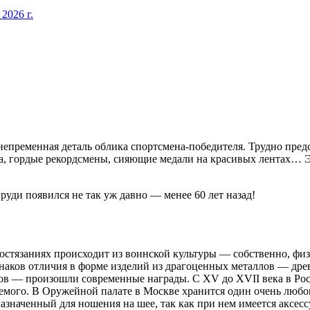
026 г.
 непременная деталь облика спортсмена-победителя. Трудно пре
ета, гордые рекордсмены, сияющие медали на красивых лентах… 
руди появился не так уж давно — менее 60 лет назад!
стязаниях происходит из воинской культуры — собственно, физи
знаков отличия в форме изделий из драгоценных металлов — др
нов — произошли современные награды. С XV до XVII века в Рос
даемого. В Оружейной палате в Москве хранится один очень лю
значенный для ношения на шее, так как при нем имеется аксесс