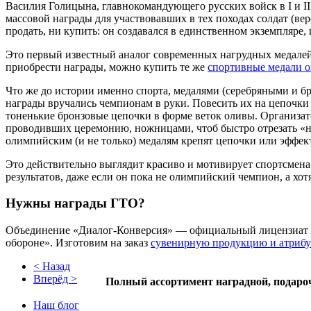
Василия Голицына, главнокомандующего русских войск в I и II
массовой награды для участвовавших в тех походах солдат (ве
продать, ни купить: он создавался в единственном экземпляре
Это первый известный аналог современных нагрудных медалей 
приобрести награды, можно купить те же
спортивные медали 
Что же до истории именно спорта, медалями (серебряными и бр
награды вручались чемпионам в руки. Повесить их на цепочки
тоненькие бронзовые цепочки в форме веток оливы. Организат
проводивших церемонию, ножницами, чтоб быстро отрезать «не
олимпийским (и не только) медалям крепят цепочки или эффек
Это действительно выглядит красиво и мотивирует спортсмена
результатов, даже если он пока не олимпийский чемпион, а хо
Нужны награды ГТО?
Объединение «Диалог-Конверсия» — официальный лицензиат В
обороне». Изготовим на заказ
сувенирную продукцию и атриб
< Назад
Вперёд >
Полный ассортимент наградной, подаро
Наш блог