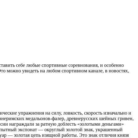
дставить себе любые спортивные соревнования, и особенно
Это можно увидеть на любом спортивном канале, в новостях,
ческие упражнения на силу, ловкость, скорость изначально и
евнеримских медальонов-фалер, древнерусских шейных гривен,
сии награждали за ратную доблесть «золотыми деньгами»
бопытный экспонат — округлый золотой знак, украшенный
уар — золотая цепь изящной работы. Это знак отличия князя